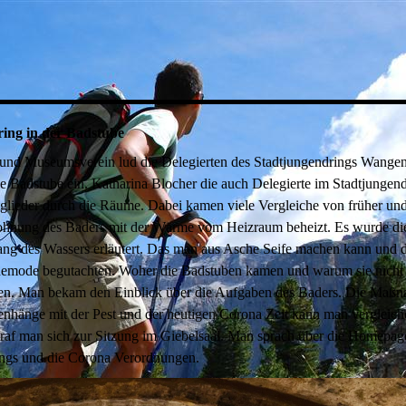
ring in der Badstube
- und Museumsverein lud die Delegierten des Stadtjungendrings Wangen
e Badstube ein. Katharina Blocher die auch Delegierte im Stadtjungendr
tglieder durch die Räume. Dabei kamen viele Vergleiche von früher und
hnung des Baders mit der Wärme vom Heizraum beheizt. Es wurde di
ng des Wassers erläutert. Das man aus Asche Seife machen kann und d
emode begutachten. Woher die Badstuben kamen und warum sie nicht
en. Man bekam den Einblick über die Aufgaben des Baders. Die Maß
hänge mit der Pest und der heutigen Corona Zeit kann man vergleic
traf man sich zur Sitzung im Giebelsaal. Man sprach über die Homepag
ings und die Corona Verordnungen.