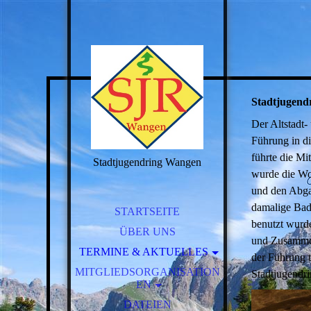
Stadtjugend
Der Altstadt
Führung in di
führte die Mi
Stadtjugendring Wangen
wurde die Wo
und den Abga
damalige Bad
STARTSEITE
benutzt wurd
ÜBER UNS
und Zusammen
TERMINE & AKTUELLES
der Führung 
MITGLIEDSORGANISATION
JUGGERTURNIER
Stadtjugendr
EN
VERABSCHIEDUNG
ALTSTADT UND
THOMAS KOLB
DATEIEN