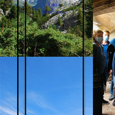
MUSEUMSVEREIN
BESUCH DER WAGENER
LINKS
EVANGELISCHE JUGEND
BADSTUBE
IMPRESSUM