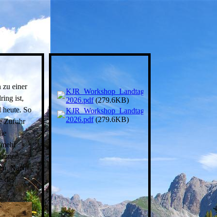
 zu einer
KJR_Workshop_Landtagswahl_Wangen_
ing ist,
2026.pdf
(279.6KB)
 heute. So
KJR_Workshop_Landtagswahl_Wangen_
2026.pdf
(279.6KB)
e Zufuhr
ie
 mehr
nahmen
hen. Nach
e des